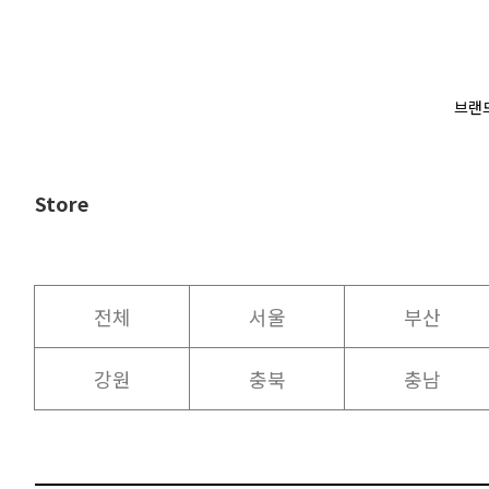
브랜
Store
전체
서울
부산
강원
충북
충남