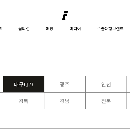
드
옵티컬
매장
미디어
수출대행브랜드
대구(17)
광주
인천
경북
경남
전북